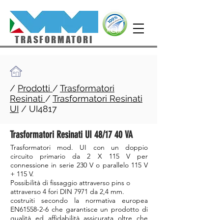
TRASFORMATORI
/
Prodotti
/
Trasformatori
Resinati
/
Trasformatori Resinati
UI
/ UI4817
Trasformatori Resinati UI 48/17 40 VA
Trasformatori mod. UI con un doppio
circuito primario da 2 X 115 V per
connessione in serie 230 V o parallelo 115 V
+ 115 V.
Possibilità di fissaggio attraverso pins o
attraverso 4 fori DIN 7971 da 2,4 mm.
costruiti secondo la normativa europea
EN61558-2-6 che garantisce un prodotto di
qualità ed affidabilità assicurata oltre che