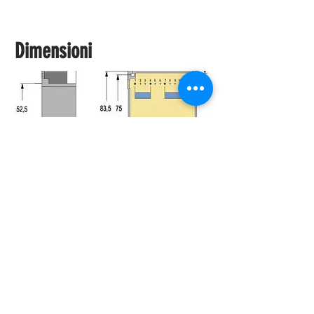
Dimensioni
Documenti
VM ENGINEERING S.A.S. DI MARIANI LUIGI & C.
Via Monsignor Crespi 11
22070 APPIANO GENTILE (COMO)