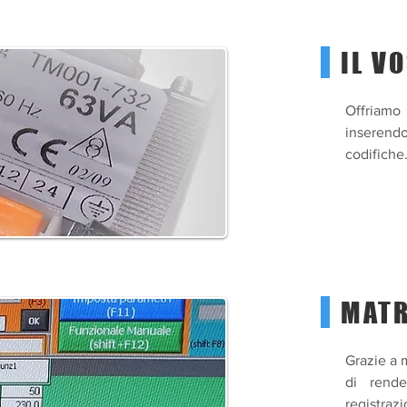
IL V
Offriamo 
inserendo
codifiche
MATR
Grazie a 
di rende
registraz