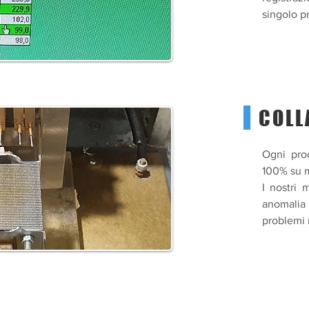
singolo pr
COLL
Ogni prod
100% su m
I nostri 
anomalia
problemi n