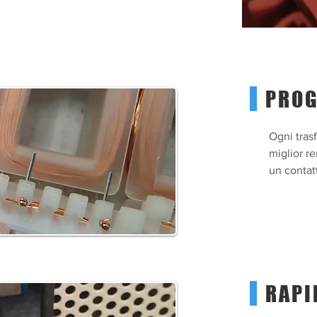
PROG
Ogni tras
miglior r
un contatt
RAPI