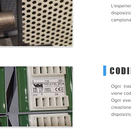
L'esperie
disposizi
campionat
CODI
Ogni tra
viene cod
Ogni even
creazion
disposizio